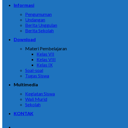
Informasi
Pengumuman
Undangan
Berita Unggulan
Berita Sekolah
Download
Materi Pembelajaran
Kelas VII
Kelas VIII
Kelas IX
Soal-soal
Tugas Siswa
Multimedia
Kegiatan Siswa
Wali Murid
Sekolah
KONTAK