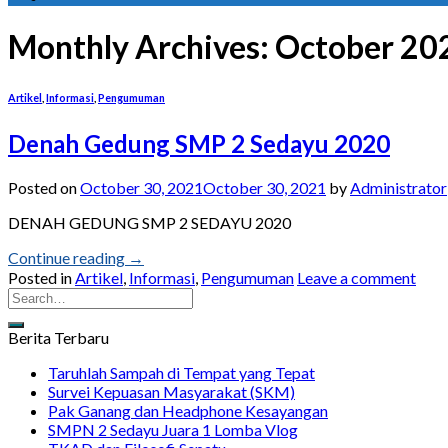
Monthly Archives:
October 20
Artikel
,
Informasi
,
Pengumuman
Denah Gedung SMP 2 Sedayu 2020
Posted on
October 30, 2021
October 30, 2021
by
Administrator
DENAH GEDUNG SMP 2 SEDAYU 2020
Continue reading
→
Posted in
Artikel
,
Informasi
,
Pengumuman
Leave a comment
Berita Terbaru
Taruhlah Sampah di Tempat yang Tepat
Survei Kepuasan Masyarakat (SKM)
Pak Ganang dan Headphone Kesayangan
SMPN 2 Sedayu Juara 1 Lomba Vlog