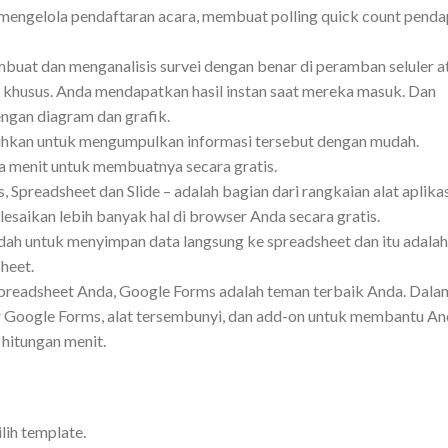
mengelola pendaftaran acara, membuat polling quick count penda
uat dan menganalisis survei dengan benar di peramban seluler a
 khusus. Anda mendapatkan hasil instan saat mereka masuk. Dan
engan diagram dan grafik.
hkan untuk mengumpulkan informasi tersebut dengan mudah.
 menit untuk membuatnya secara gratis.
preadsheet dan Slide – adalah bagian dari rangkaian alat aplikas
saikan lebih banyak hal di browser Anda secara gratis.
dah untuk menyimpan data langsung ke spreadsheet dan itu adalah
heet.
preadsheet Anda, Google Forms adalah teman terbaik Anda. Dala
itur Google Forms, alat tersembunyi, dan add-on untuk membantu A
hitungan menit.
lih template.