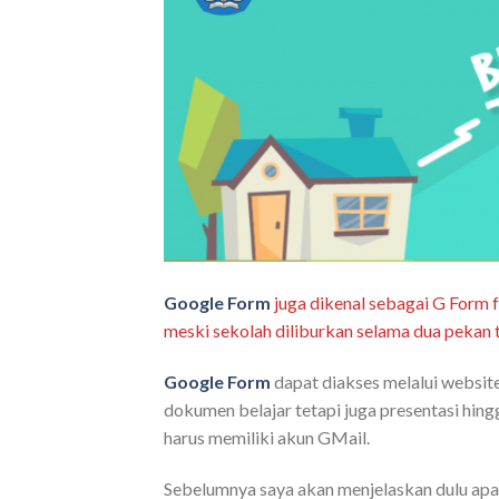
Google Form
juga dikenal sebagai G Form 
meski sekolah diliburkan selama dua peka
Google Form
dapat diakses melalui website
dokumen belajar tetapi juga presentasi hin
harus memiliki akun GMail.
Sebelumnya saya akan menjelaskan dulu apa 