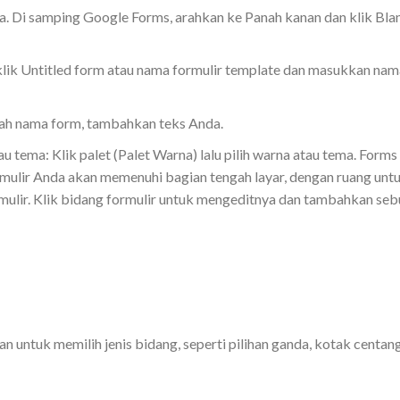
ya. Di samping Google Forms, arahkan ke Panah kanan dan klik Bla
 klik Untitled form atau nama formulir template dan masukkan nam
ah nama form, tambahkan teks Anda.
u tema: Klik palet (Palet Warna) lalu pilih warna atau tema. Forms
ormulir Anda akan memenuhi bagian tengah layar, dengan ruang unt
ormulir. Klik bidang formulir untuk mengeditnya dan tambahkan se
untuk memilih jenis bidang, seperti pilihan ganda, kotak centang