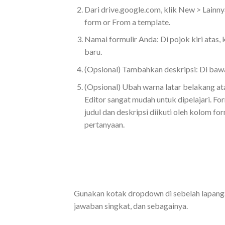
Dari drive.google.com, klik New > Lainn
form or From a template.
Namai formulir Anda: Di pojok kiri atas,
baru.
(Opsional) Tambahkan deskripsi: Di baw
(Opsional) Ubah warna latar belakang ata
Editor sangat mudah untuk dipelajari. F
judul dan deskripsi diikuti oleh kolom f
pertanyaan.
Gunakan kotak dropdown di sebelah lapangan 
jawaban singkat, dan sebagainya.