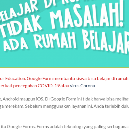
for Education. Google Form membantu siswa bisa belajar di rumah
n terkait pencegahan COVID-19 atau
virus Corona.
, Android maupun iOS. Di Google Form ini tidak hanya bisa meliha
gga merekam. Sebelum menggunakan layanan ini, Anda terlebih dul
itu Google Forms. Forms adalah teknologi yang paling serbaguna 