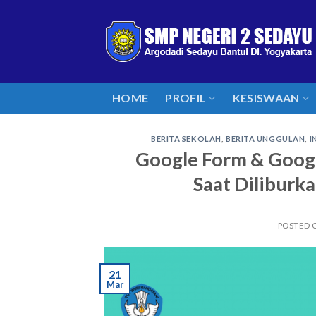
Skip
to
content
HOME
PROFIL
KESISWAAN
BERITA SEKOLAH
,
BERITA UNGGULAN
,
I
Google Form & Googl
Saat Diliburk
POSTED 
21
Mar