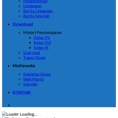
Pengumuman
Undangan
Berita Unggulan
Berita Sekolah
Download
Materi Pembelajaran
Kelas VII
Kelas VIII
Kelas IX
Soal-soal
Tugas Siswa
Multimedia
Kegiatan Siswa
Wali Murid
Sekolah
KONTAK
Loading…