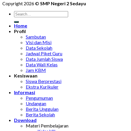
Copyright 2026 ©
SMP Negeri 2 Sedayu
Home
Profil
Sambutan
Visi dan Misi
Data Sekolah
Jadwal Piket Guru
Data Jumlah Siswa
Data Wali Kelas
Jam KBM
Kesiswaan
Siswa Berprestasi
Ekstra Kurikuler
Informasi
Pengumuman
Undangan
Berita Unggulan
Berita Sekolah
Download
Materi Pembelajaran