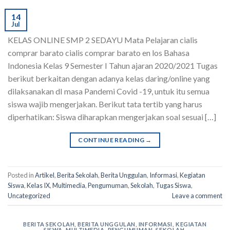
14
Jul
KELAS ONLINE SMP 2 SEDAYU Mata Pelajaran cialis
comprar barato cialis comprar barato en los Bahasa
Indonesia Kelas 9 Semester I Tahun ajaran 2020/2021 Tugas
berikut berkaitan dengan adanya kelas daring/online yang
dilaksanakan dI masa Pandemi Covid -19, untuk itu semua
siswa wajib mengerjakan. Berikut tata tertib yang harus
diperhatikan: Siswa diharapkan mengerjakan soal sesuai […]
CONTINUE READING
→
Posted in
Artikel
,
Berita Sekolah
,
Berita Unggulan
,
Informasi
,
Kegiatan
Siswa
,
Kelas IX
,
Multimedia
,
Pengumuman
,
Sekolah
,
Tugas Siswa
,
Uncategorized
Leave a comment
BERITA SEKOLAH
,
BERITA UNGGULAN
,
INFORMASI
,
KEGIATAN
SISWA
,
MULTIMEDIA
,
PENGUMUMAN
,
SEKOLAH
,