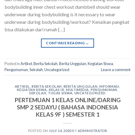
bodybuilding inner chest workout dumbbell should wear
underwear during bodybuilding is it necessary to wear
underwear during bodybuilding/workout? Kenaikan pangkat
bisa dilakukan dari rumah […]
CONTINUE READING
→
Posted in
Artikel
,
Berita Sekolah
,
Berita Unggulan
,
Kegiatan Siswa
,
Pengumuman
,
Sekolah
,
Uncategorized
Leave a comment
ARTIKEL
,
BERITA SEKOLAH
,
BERITA UNGGULAN
,
INFORMASI
,
KEGIATAN SISWA
,
KELAS IX
,
MULTIMEDIA
,
PENGUMUMAN
,
SEKOLAH
,
TUGAS SISWA
,
UNCATEGORIZED
PERTEMUAN 1 KELAS ONLINE/DARING
SMP 2 SEDAYU ( BAHASA INDONESIA
KELAS 9F ) SEMESTER 1
POSTED ON
JULY 14, 2020
BY
ADMINISTRATOR