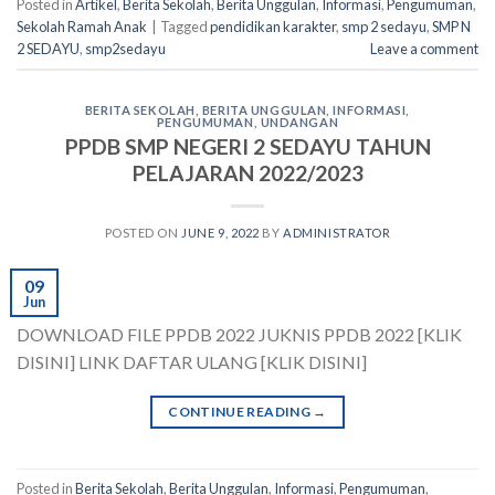
Posted in
Artikel
,
Berita Sekolah
,
Berita Unggulan
,
Informasi
,
Pengumuman
,
Sekolah Ramah Anak
|
Tagged
pendidikan karakter
,
smp 2 sedayu
,
SMP N
2 SEDAYU
,
smp2sedayu
Leave a comment
BERITA SEKOLAH
,
BERITA UNGGULAN
,
INFORMASI
,
PENGUMUMAN
,
UNDANGAN
PPDB SMP NEGERI 2 SEDAYU TAHUN
PELAJARAN 2022/2023
POSTED ON
JUNE 9, 2022
BY
ADMINISTRATOR
09
Jun
DOWNLOAD FILE PPDB 2022 JUKNIS PPDB 2022 [KLIK
DISINI] LINK DAFTAR ULANG [KLIK DISINI]
CONTINUE READING
→
Posted in
Berita Sekolah
,
Berita Unggulan
,
Informasi
,
Pengumuman
,