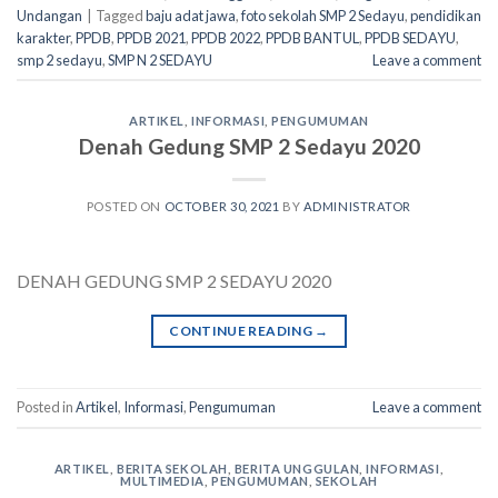
Undangan
|
Tagged
baju adat jawa
,
foto sekolah SMP 2 Sedayu
,
pendidikan
karakter
,
PPDB
,
PPDB 2021
,
PPDB 2022
,
PPDB BANTUL
,
PPDB SEDAYU
,
smp 2 sedayu
,
SMP N 2 SEDAYU
Leave a comment
ARTIKEL
,
INFORMASI
,
PENGUMUMAN
Denah Gedung SMP 2 Sedayu 2020
POSTED ON
OCTOBER 30, 2021
BY
ADMINISTRATOR
DENAH GEDUNG SMP 2 SEDAYU 2020
CONTINUE READING
→
Posted in
Artikel
,
Informasi
,
Pengumuman
Leave a comment
ARTIKEL
,
BERITA SEKOLAH
,
BERITA UNGGULAN
,
INFORMASI
,
MULTIMEDIA
,
PENGUMUMAN
,
SEKOLAH