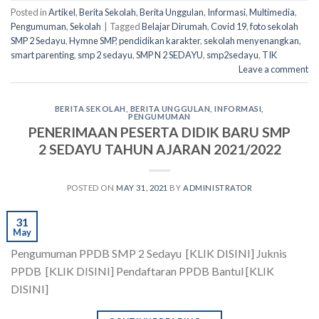
Posted in
Artikel
,
Berita Sekolah
,
Berita Unggulan
,
Informasi
,
Multimedia
,
Pengumuman
,
Sekolah
|
Tagged
Belajar Dirumah
,
Covid 19
,
foto sekolah
SMP 2 Sedayu
,
Hymne SMP
,
pendidikan karakter
,
sekolah menyenangkan
,
smart parenting
,
smp 2 sedayu
,
SMP N 2 SEDAYU
,
smp2sedayu
,
TIK
Leave a comment
BERITA SEKOLAH
,
BERITA UNGGULAN
,
INFORMASI
,
PENGUMUMAN
PENERIMAAN PESERTA DIDIK BARU SMP
2 SEDAYU TAHUN AJARAN 2021/2022
POSTED ON
MAY 31, 2021
BY
ADMINISTRATOR
31
May
Pengumuman PPDB SMP 2 Sedayu [KLIK DISINI] Juknis
PPDB [KLIK DISINI] Pendaftaran PPDB Bantul [KLIK
DISINI]