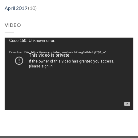
April 2019
(10)
VIDEO
Video
Code 150: Unknown error.
Player
Download File: https://www.youtube.com/watch?v=g6s0rbcbj2Q&_=1