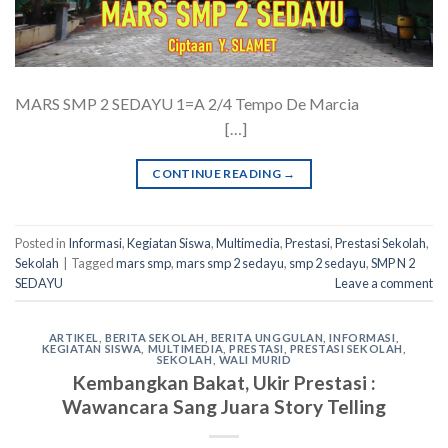
MARS SMP 2 SEDAYU 1=A 2/4 Tempo De Marcia
[…]
CONTINUE READING
→
Posted in
Informasi
,
Kegiatan Siswa
,
Multimedia
,
Prestasi
,
Prestasi Sekolah
,
Sekolah
|
Tagged
mars smp
,
mars smp 2 sedayu
,
smp 2 sedayu
,
SMP N 2
SEDAYU
Leave a comment
ARTIKEL
,
BERITA SEKOLAH
,
BERITA UNGGULAN
,
INFORMASI
,
KEGIATAN SISWA
,
MULTIMEDIA
,
PRESTASI
,
PRESTASI SEKOLAH
,
SEKOLAH
,
WALI MURID
Kembangkan Bakat, Ukir Prestasi :
Wawancara Sang Juara Story Telling