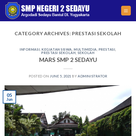
Skip
to
content
CATEGORY ARCHIVES:
PRESTASI SEKOLAH
INFORMASI
,
KEGIATAN SISWA
,
MULTIMEDIA
,
PRESTASI
,
PRESTASI SEKOLAH
,
SEKOLAH
MARS SMP 2 SEDAYU
POSTED ON
JUNE 5, 2021
BY
ADMINISTRATOR
05
Jun