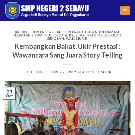
Skip
to
content
ARTIKEL
,
BERITA SEKOLAH
,
BERITA UNGGULAN
,
INFORMASI
,
KEGIATAN SISWA
,
MULTIMEDIA
,
PRESTASI
,
PRESTASI SEKOLAH
,
SEKOLAH
,
WALI MURID
Kembangkan Bakat, Ukir Prestasi :
Wawancara Sang Juara Story Telling
POSTED ON
OCTOBER 23, 2019
BY
ADMINISTRATOR
23
Oct