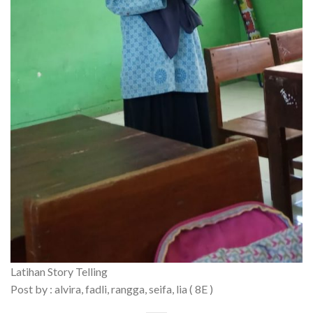
Latihan Story Telling
Post by : alvira, fadli, rangga, seifa, lia ( 8E )