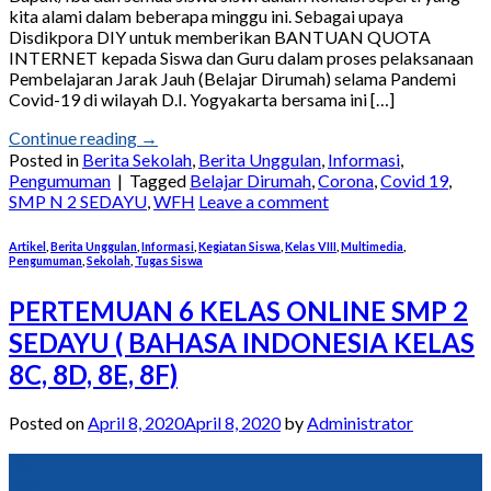
kita alami dalam beberapa minggu ini. Sebagai upaya
Disdikpora DIY untuk memberikan BANTUAN QUOTA
INTERNET kepada Siswa dan Guru dalam proses pelaksanaan
Pembelajaran Jarak Jauh (Belajar Dirumah) selama Pandemi
Covid-19 di wilayah D.I. Yogyakarta bersama ini […]
Continue reading
→
Posted in
Berita Sekolah
,
Berita Unggulan
,
Informasi
,
Pengumuman
|
Tagged
Belajar Dirumah
,
Corona
,
Covid 19
,
SMP N 2 SEDAYU
,
WFH
Leave a comment
Artikel
,
Berita Unggulan
,
Informasi
,
Kegiatan Siswa
,
Kelas VIII
,
Multimedia
,
Pengumuman
,
Sekolah
,
Tugas Siswa
PERTEMUAN 6 KELAS ONLINE SMP 2
SEDAYU ( BAHASA INDONESIA KELAS
8C, 8D, 8E, 8F)
Posted on
April 8, 2020
April 8, 2020
by
Administrator
08
Apr