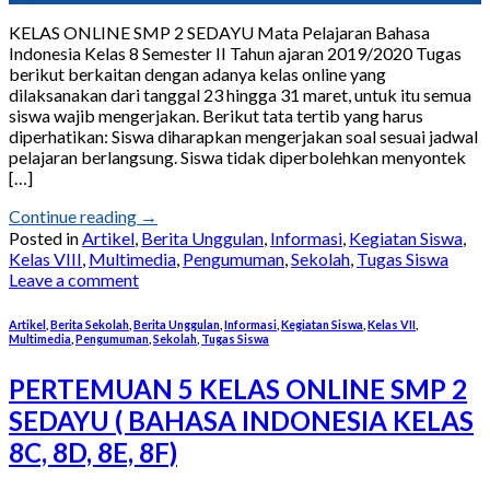
KELAS ONLINE SMP 2 SEDAYU Mata Pelajaran Bahasa
Indonesia Kelas 8 Semester II Tahun ajaran 2019/2020 Tugas
berikut berkaitan dengan adanya kelas online yang
dilaksanakan dari tanggal 23 hingga 31 maret, untuk itu semua
siswa wajib mengerjakan. Berikut tata tertib yang harus
diperhatikan: Siswa diharapkan mengerjakan soal sesuai jadwal
pelajaran berlangsung. Siswa tidak diperbolehkan menyontek
[…]
Continue reading
→
Posted in
Artikel
,
Berita Unggulan
,
Informasi
,
Kegiatan Siswa
,
Kelas VIII
,
Multimedia
,
Pengumuman
,
Sekolah
,
Tugas Siswa
Leave a comment
Artikel
,
Berita Sekolah
,
Berita Unggulan
,
Informasi
,
Kegiatan Siswa
,
Kelas VII
,
Multimedia
,
Pengumuman
,
Sekolah
,
Tugas Siswa
PERTEMUAN 5 KELAS ONLINE SMP 2
SEDAYU ( BAHASA INDONESIA KELAS
8C, 8D, 8E, 8F)