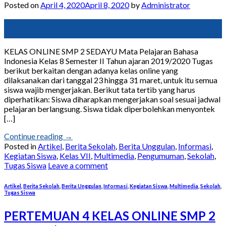
Posted on
April 4, 2020
April 8, 2020
by
Administrator
04
Apr
KELAS ONLINE SMP 2 SEDAYU Mata Pelajaran Bahasa
Indonesia Kelas 8 Semester II Tahun ajaran 2019/2020 Tugas
berikut berkaitan dengan adanya kelas online yang
dilaksanakan dari tanggal 23 hingga 31 maret, untuk itu semua
siswa wajib mengerjakan. Berikut tata tertib yang harus
diperhatikan: Siswa diharapkan mengerjakan soal sesuai jadwal
pelajaran berlangsung. Siswa tidak diperbolehkan menyontek
[…]
Continue reading
→
Posted in
Artikel
,
Berita Sekolah
,
Berita Unggulan
,
Informasi
,
Kegiatan Siswa
,
Kelas VII
,
Multimedia
,
Pengumuman
,
Sekolah
,
Tugas Siswa
Leave a comment
Artikel
,
Berita Sekolah
,
Berita Unggulan
,
Informasi
,
Kegiatan Siswa
,
Multimedia
,
Sekolah
,
Tugas Siswa
PERTEMUAN 4 KELAS ONLINE SMP 2