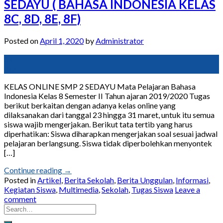
SEDAYU ( BAHASA INDONESIA KELAS
8C, 8D, 8E, 8F)
Posted on
April 1, 2020
by
Administrator
01
Apr
KELAS ONLINE SMP 2 SEDAYU Mata Pelajaran Bahasa
Indonesia Kelas 8 Semester II Tahun ajaran 2019/2020 Tugas
berikut berkaitan dengan adanya kelas online yang
dilaksanakan dari tanggal 23 hingga 31 maret, untuk itu semua
siswa wajib mengerjakan. Berikut tata tertib yang harus
diperhatikan: Siswa diharapkan mengerjakan soal sesuai jadwal
pelajaran berlangsung. Siswa tidak diperbolehkan menyontek
[…]
Continue reading
→
Posted in
Artikel
,
Berita Sekolah
,
Berita Unggulan
,
Informasi
,
Kegiatan Siswa
,
Multimedia
,
Sekolah
,
Tugas Siswa
Leave a
comment