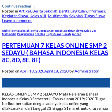
Continue reading
→
Posted in
Artikel
,
Berita Sekolah
,
Berita Unggulan
,
Informasi
,
Kegiatan Siswa
,
Kelas VIII
,
Multimedia
,
Sekolah
,
Tugas Siswa
Leave a comment
Artikel
,
Berita Sekolah
,
Berita Unggulan
,
Informasi
,
Kegiatan Siswa
,
Kelas VIII
,
Multimedia
,
Pengumuman
,
Sekolah
,
Tugas Siswa
,
Uncategorized
PERTEMUAN 7 KELAS ONLINE SMP 2
SEDAYU ( BAHASA INDONESIA KELAS
8C, 8D, 8E, 8F)
Posted on
April 18, 2020
April 18, 2020
by
Administrator
18
Apr
KELAS ONLINE SMP 2 SEDAYU Mata Pelajaran Bahasa
Indonesia Kelas 8 Semester II Tahun ajaran 2019/2020 Tugas
berikut berkaitan dengan adanya kelas online yang
dilaksanakan dari tanggal 23 hingga 31 maret, untuk itu semua