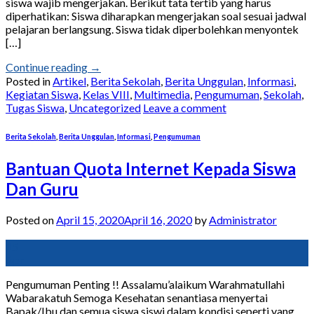
siswa wajib mengerjakan. Berikut tata tertib yang harus
diperhatikan: Siswa diharapkan mengerjakan soal sesuai jadwal
pelajaran berlangsung. Siswa tidak diperbolehkan menyontek
[…]
Continue reading
→
Posted in
Artikel
,
Berita Sekolah
,
Berita Unggulan
,
Informasi
,
Kegiatan Siswa
,
Kelas VIII
,
Multimedia
,
Pengumuman
,
Sekolah
,
Tugas Siswa
,
Uncategorized
Leave a comment
Berita Sekolah
,
Berita Unggulan
,
Informasi
,
Pengumuman
Bantuan Quota Internet Kepada Siswa
Dan Guru
Posted on
April 15, 2020
April 16, 2020
by
Administrator
15
Apr
Pengumuman Penting !! Assalamu’alaikum Warahmatullahi
Wabarakatuh Semoga Kesehatan senantiasa menyertai
Bapak/Ibu dan semua siswa siswi dalam kondisi seperti yang