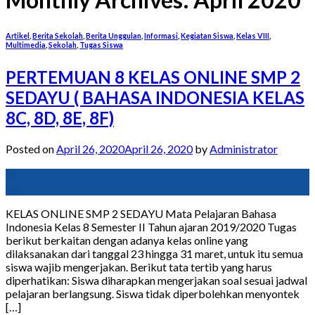
Artikel
,
Berita Sekolah
,
Berita Unggulan
,
Informasi
,
Kegiatan Siswa
,
Kelas VIII
,
Multimedia
,
Sekolah
,
Tugas Siswa
PERTEMUAN 8 KELAS ONLINE SMP 2
SEDAYU ( BAHASA INDONESIA KELAS
8C, 8D, 8E, 8F)
Posted on
April 26, 2020
April 26, 2020
by
Administrator
26
Apr
KELAS ONLINE SMP 2 SEDAYU Mata Pelajaran Bahasa
Indonesia Kelas 8 Semester II Tahun ajaran 2019/2020 Tugas
berikut berkaitan dengan adanya kelas online yang
dilaksanakan dari tanggal 23 hingga 31 maret, untuk itu semua
siswa wajib mengerjakan. Berikut tata tertib yang harus
diperhatikan: Siswa diharapkan mengerjakan soal sesuai jadwal
pelajaran berlangsung. Siswa tidak diperbolehkan menyontek
[…]