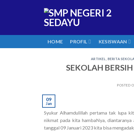
Skip
to
content
HOME
PROFIL
KESISWAAN
ARTIKEL
,
BERITA SEKOL
SEKOLAH BERSIH 
POSTED 
09
Jan
Syukur Alhamdulillah pertama tak lupa k
nikmat pada kita hambaNya, diantaranya a
tanggal 09 Januari 2023 kita bisa mengada