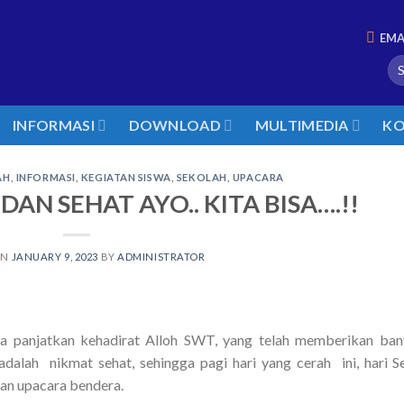
EMA
INFORMASI
DOWNLOAD
MULTIMEDIA
KO
AH
,
INFORMASI
,
KEGIATAN SISWA
,
SEKOLAH
,
UPACARA
DAN SEHAT AYO.. KITA BISA….!!
ON
JANUARY 9, 2023
BY
ADMINISTRATOR
ita panjatkan kehadirat Alloh SWT, yang telah memberikan ba
dalah nikmat sehat, sehingga pagi hari yang cerah ini, hari S
kan upacara bendera.