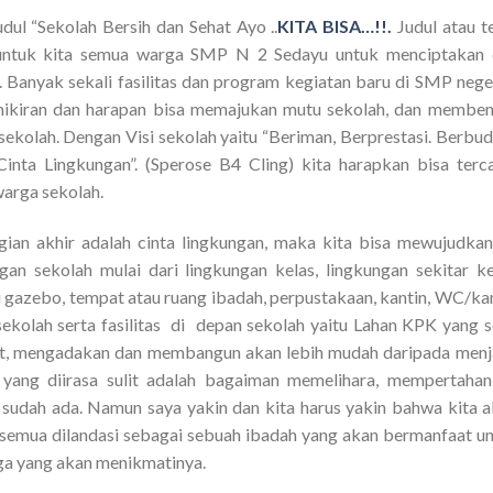
dul “Sekolah Bersih dan Sehat Ayo ..
KITA BISA…!!.
Judul atau 
 untuk kita semua warga SMP N 2 Sedayu untuk menciptakan 
 Banyak sekali fasilitas dan program kegiatan baru di SMP nege
mikiran dan harapan bisa memajukan mutu sekolah, dan membe
ekolah. Dengan Visi sekolah yaitu “Beriman, Berprestasi. Berbu
Cinta Lingkungan”. (Sperose B4 Cling) kita harapkan bisa terc
arga sekolah.
agian akhir adalah cinta lingkungan, maka kita bisa mewujudka
an sekolah mulai dari lingkungan kelas, lingkungan sekitar ke
ti gazebo, tempat atau ruang ibadah, perpustakaan, kantin, WC/k
ekolah serta fasilitas di depan sekolah yaitu Lahan KPK yang 
uat, mengadakan dan membangun akan lebih mudah daripada men
ang diirasa sulit adalah bagaiman memelihara, mempertahan
 sudah ada. Namun saya yakin dan kita harus yakin bahwa kita 
 semua dilandasi sebagai sebuah ibadah yang akan bermanfaat u
uga yang akan menikmatinya.