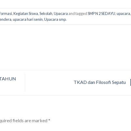
formasi
,
Kegiatan Siswa
,
Sekolah
,
Upacara
and tagged
SMP N 2 SEDAYU
,
upacara
bendera
,
upacara hari senin
,
Upacara smp
.
 TAHUN
TKAD dan Filosofi Sepatu
uired fields are marked
*