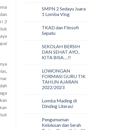
tema
SMPN 2 Sedayu Juara
1 Lomba Vlog
dan
ri 2
TKAD dan Filosofi
ntuk
Sepatu
daya
apai
SEKOLAH BERSIH
DAN SEHAT AYO..
KITA BISA….!!
nnya
LOWONGAN
las,
FORMASI GURU TIK
amar
TAHUN AJARAN
sdah
2022/2023
jaga
kan
Lomba Mading di
Dinding Literasi
akan
ntuk
Pengumuman
Kelulusan dan Serah