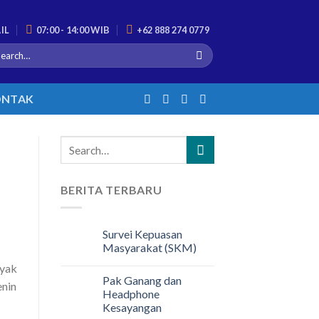
IL
07:00 - 14:00 WIB
+62 888 274 0779
NTAK
BERITA TERBARU
Survei Kepuasan
Masyarakat (SKM)
nyak
Pak Ganang dan
enin
Headphone
Kesayangan