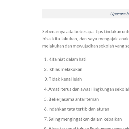
Upacara be
Sebenarnya ada beberapa tips tindakan unt
bisa kita lakukan, dan saya mengajak ana
melakukan dan mewujudkan sekolah yang seh
K
ita niat dalam hati
I
khlas melakukan
T
idak kenal lelah
A
mati terus dan awasi lingkungan sekola
B
ekerjasama antar teman
I
ndahkan tata tertib dan aturan
S
aling mengingatkan dalam kebaikan
A
kan tercapai tujuan lingkungan yang seh