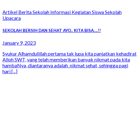
Artikel Berita Sekolah Informasi Kegiatan Siswa Sekolah
Upacara
SEKOLAH BERSIH DAN SEHAT AYO.. KITA BISA….!!
January 9, 2023
Syukur Alhamdulillah pertama tak lupa kita panjatkan kehadirat
Alloh SWT, yang telah memberikan banyak nikmat pada kita
hambaNya, diantaranya adalah nikmat sehat, sehingga pagi
hari [...]