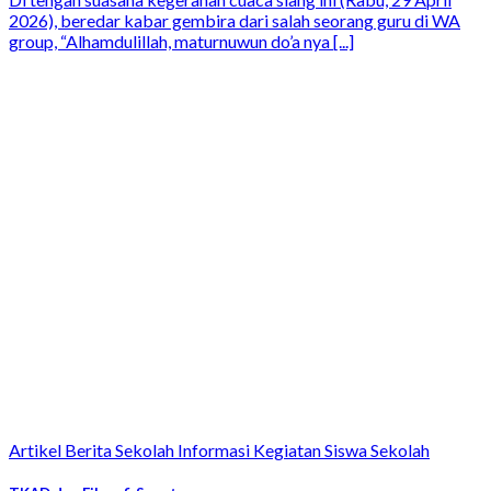
2026), beredar kabar gembira dari salah seorang guru di WA
group, “Alhamdulillah, maturnuwun do’a nya [...]
Artikel Berita Sekolah Informasi Kegiatan Siswa Sekolah