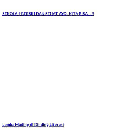
SEKOLAH BERSIH DAN SEHAT AYO.. KITA BISA….!!
Lomba Mading di Dinding Literasi