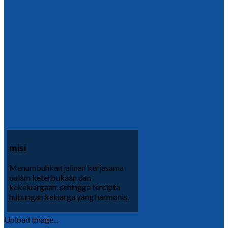
misi
Menumbuhkan jalinan kerjasama
dalam keterbukaan dan
kekeluargaan, sehingga tercipta
hubungan keluarga yang harmonis.
Upload Image...