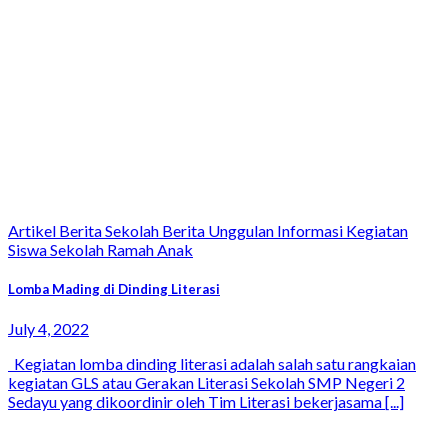
Artikel Berita Sekolah Berita Unggulan Informasi Kegiatan
Siswa Sekolah Ramah Anak
Lomba Mading di Dinding Literasi
July 4, 2022
Kegiatan lomba dinding literasi adalah salah satu rangkaian
kegiatan GLS atau Gerakan Literasi Sekolah SMP Negeri 2
Sedayu yang dikoordinir oleh Tim Literasi bekerjasama [...]