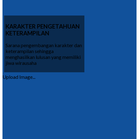
KARAKTER PENGETAHUAN
KETERAMPILAN
Sarana pengembangan karakter dan
keterampilan sehingga
menghasilkan lulusan yang memiliki
jiwa wirausaha
Upload Image...