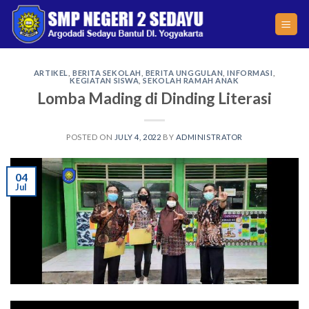
Skip
to
content
ARTIKEL
,
BERITA SEKOLAH
,
BERITA UNGGULAN
,
INFORMASI
,
KEGIATAN SISWA
,
SEKOLAH RAMAH ANAK
Lomba Mading di Dinding Literasi
POSTED ON
JULY 4, 2022
BY
ADMINISTRATOR
04
Jul