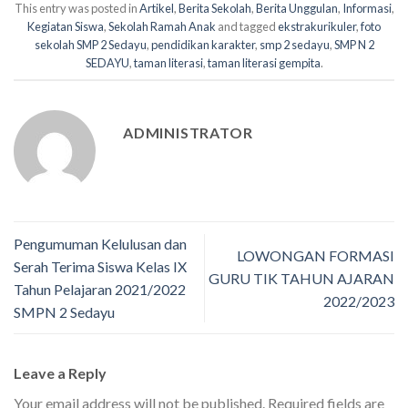
This entry was posted in
Artikel
,
Berita Sekolah
,
Berita Unggulan
,
Informasi
,
Kegiatan Siswa
,
Sekolah Ramah Anak
and tagged
ekstrakurikuler
,
foto
sekolah SMP 2 Sedayu
,
pendidikan karakter
,
smp 2 sedayu
,
SMP N 2
SEDAYU
,
taman literasi
,
taman literasi gempita
.
ADMINISTRATOR
Pengumuman Kelulusan dan
LOWONGAN FORMASI
Serah Terima Siswa Kelas IX
GURU TIK TAHUN AJARAN
Tahun Pelajaran 2021/2022
2022/2023
SMPN 2 Sedayu
Leave a Reply
Your email address will not be published.
Required fields are