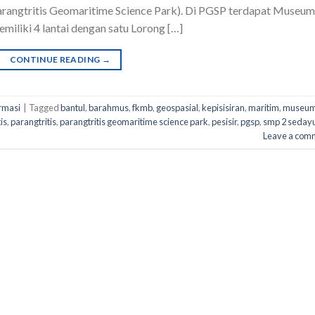
angtritis Geomaritime Science Park). Di PGSP terdapat Museum
iliki 4 lantai dengan satu Lorong […]
CONTINUE READING
→
rmasi
|
Tagged
bantul
,
barahmus
,
fkmb
,
geospasial
,
kepisisiran
,
maritim
,
museu
is
,
parangtritis
,
parangtritis geomaritime science park
,
pesisir
,
pgsp
,
smp 2 seday
Leave a com