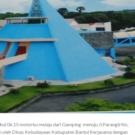
ul 06.15 motorku melaju dari Gamping menuju Jl.Parangtritis,
kan oleh Dinas Kebudayaan Kabupaten Bantul Kerjasama dengan