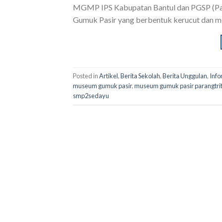
MGMP IPS Kabupatan Bantul dan PGSP (Par
Gumuk Pasir yang berbentuk kerucut dan mem
Posted in
Artikel
,
Berita Sekolah
,
Berita Unggulan
,
Info
museum gumuk pasir
,
museum gumuk pasir parangtrit
smp2sedayu