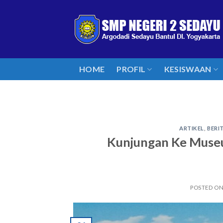
Skip
to
content
HOME
PROFIL
KESISWAAN
ARTIKEL
,
BERI
Kunjungan Ke Museu
POSTED O