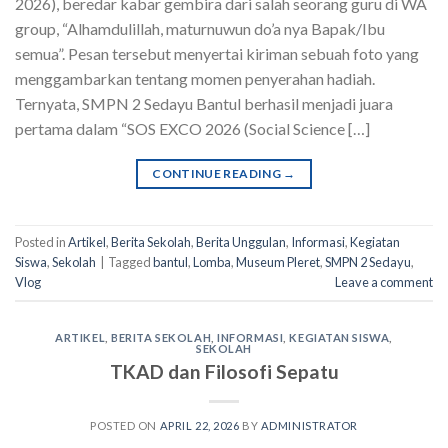
2026), beredar kabar gembira dari salah seorang guru di WA
group, “Alhamdulillah, maturnuwun do’a nya Bapak/Ibu
semua”. Pesan tersebut menyertai kiriman sebuah foto yang
menggambarkan tentang momen penyerahan hadiah.
Ternyata, SMPN 2 Sedayu Bantul berhasil menjadi juara
pertama dalam “SOS EXCO 2026 (Social Science […]
CONTINUE READING
→
Posted in
Artikel
,
Berita Sekolah
,
Berita Unggulan
,
Informasi
,
Kegiatan
Siswa
,
Sekolah
|
Tagged
bantul
,
Lomba
,
Museum Pleret
,
SMPN 2 Sedayu
,
Vlog
Leave a comment
ARTIKEL
,
BERITA SEKOLAH
,
INFORMASI
,
KEGIATAN SISWA
,
SEKOLAH
TKAD dan Filosofi Sepatu
POSTED ON
APRIL 22, 2026
BY
ADMINISTRATOR