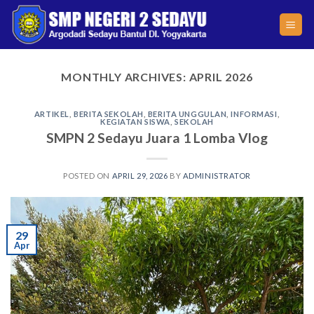
Skip
to
content
MONTHLY ARCHIVES:
APRIL 2026
ARTIKEL
,
BERITA SEKOLAH
,
BERITA UNGGULAN
,
INFORMASI
,
KEGIATAN SISWA
,
SEKOLAH
SMPN 2 Sedayu Juara 1 Lomba Vlog
POSTED ON
APRIL 29, 2026
BY
ADMINISTRATOR
29
Apr