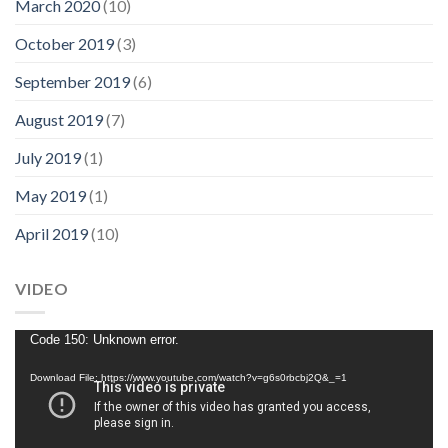
March 2020
(10)
October 2019
(3)
September 2019
(6)
August 2019
(7)
July 2019
(1)
May 2019
(1)
April 2019
(10)
VIDEO
Video
Code 150: Unknown error.
Player
Download File: https://www.youtube.com/watch?v=g6s0rbcbj2Q&_=1