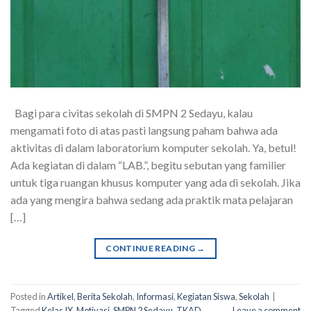
Bagi para civitas sekolah di SMPN 2 Sedayu, kalau
mengamati foto di atas pasti langsung paham bahwa ada
aktivitas di dalam laboratorium komputer sekolah. Ya, betul!
Ada kegiatan di dalam “LAB.”, begitu sebutan yang familier
untuk tiga ruangan khusus komputer yang ada di sekolah. Jika
ada yang mengira bahwa sedang ada praktik mata pelajaran
[…]
CONTINUE READING
→
Posted in
Artikel
,
Berita Sekolah
,
Informasi
,
Kegiatan Siswa
,
Sekolah
|
Tagged
Kelas IX
,
Motivasi
,
SMPN 2 Sedayu
,
TKAD
Leave a comment