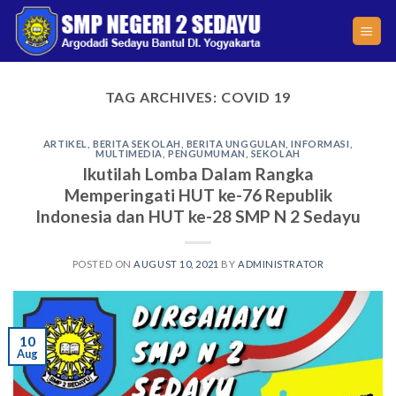
Skip
to
content
TAG ARCHIVES:
COVID 19
ARTIKEL
,
BERITA SEKOLAH
,
BERITA UNGGULAN
,
INFORMASI
,
MULTIMEDIA
,
PENGUMUMAN
,
SEKOLAH
Ikutilah Lomba Dalam Rangka
Memperingati HUT ke-76 Republik
Indonesia dan HUT ke-28 SMP N 2 Sedayu
POSTED ON
AUGUST 10, 2021
BY
ADMINISTRATOR
10
Aug