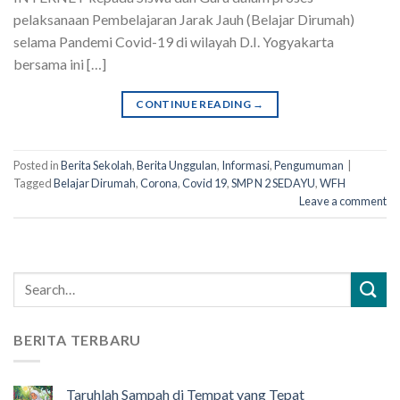
pelaksanaan Pembelajaran Jarak Jauh (Belajar Dirumah)
selama Pandemi Covid-19 di wilayah D.I. Yogyakarta
bersama ini […]
CONTINUE READING
→
Posted in
Berita Sekolah
,
Berita Unggulan
,
Informasi
,
Pengumuman
|
Tagged
Belajar Dirumah
,
Corona
,
Covid 19
,
SMP N 2 SEDAYU
,
WFH
Leave a comment
BERITA TERBARU
Taruhlah Sampah di Tempat yang Tepat