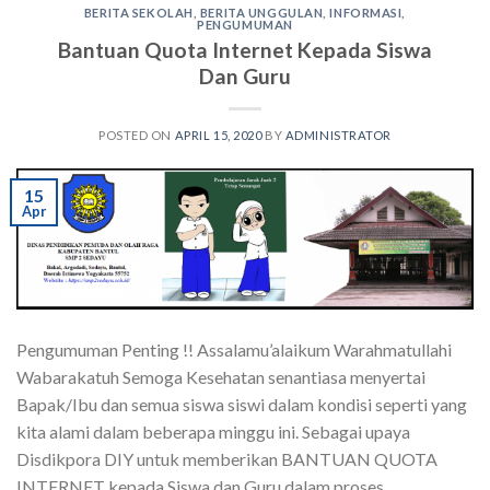
BERITA SEKOLAH
,
BERITA UNGGULAN
,
INFORMASI
,
PENGUMUMAN
Bantuan Quota Internet Kepada Siswa
Dan Guru
POSTED ON
APRIL 15, 2020
BY
ADMINISTRATOR
15
Apr
Pengumuman Penting !! Assalamu’alaikum Warahmatullahi
Wabarakatuh Semoga Kesehatan senantiasa menyertai
Bapak/Ibu dan semua siswa siswi dalam kondisi seperti yang
kita alami dalam beberapa minggu ini. Sebagai upaya
Disdikpora DIY untuk memberikan BANTUAN QUOTA
INTERNET kepada Siswa dan Guru dalam proses