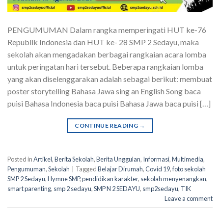
PENGUMUMAN Dalam rangka memperingati HUT ke-76
Republik Indonesia dan HUT ke- 28 SMP 2 Sedayu, maka
sekolah akan mengadakan berbagai rangkaian acara lomba
untuk peringatan hari tersebut. Beberapa rangkaian lomba
yang akan diselenggarakan adalah sebagai berikut: membuat
poster storytelling Bahasa Jawa sing an English Song baca
puisi Bahasa Indonesia baca puisi Bahasa Jawa baca puisi […]
CONTINUE READING
→
Posted in
Artikel
,
Berita Sekolah
,
Berita Unggulan
,
Informasi
,
Multimedia
,
Pengumuman
,
Sekolah
|
Tagged
Belajar Dirumah
,
Covid 19
,
foto sekolah
SMP 2 Sedayu
,
Hymne SMP
,
pendidikan karakter
,
sekolah menyenangkan
,
smart parenting
,
smp 2 sedayu
,
SMP N 2 SEDAYU
,
smp2sedayu
,
TIK
Leave a comment