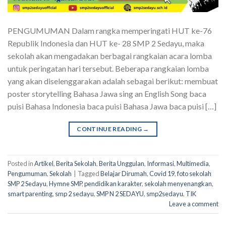
PENGUMUMAN Dalam rangka memperingati HUT ke-76
Republik Indonesia dan HUT ke- 28 SMP 2 Sedayu, maka
sekolah akan mengadakan berbagai rangkaian acara lomba
untuk peringatan hari tersebut. Beberapa rangkaian lomba
yang akan diselenggarakan adalah sebagai berikut: membuat
poster storytelling Bahasa Jawa sing an English Song baca
puisi Bahasa Indonesia baca puisi Bahasa Jawa baca puisi […]
CONTINUE READING
→
Posted in
Artikel
,
Berita Sekolah
,
Berita Unggulan
,
Informasi
,
Multimedia
,
Pengumuman
,
Sekolah
|
Tagged
Belajar Dirumah
,
Covid 19
,
foto sekolah
SMP 2 Sedayu
,
Hymne SMP
,
pendidikan karakter
,
sekolah menyenangkan
,
smart parenting
,
smp 2 sedayu
,
SMP N 2 SEDAYU
,
smp2sedayu
,
TIK
Leave a comment