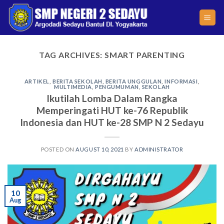
Skip
to
content
TAG ARCHIVES:
SMART PARENTING
ARTIKEL
,
BERITA SEKOLAH
,
BERITA UNGGULAN
,
INFORMASI
,
MULTIMEDIA
,
PENGUMUMAN
,
SEKOLAH
Ikutilah Lomba Dalam Rangka
Memperingati HUT ke-76 Republik
Indonesia dan HUT ke-28 SMP N 2 Sedayu
POSTED ON
AUGUST 10, 2021
BY
ADMINISTRATOR
10
Aug