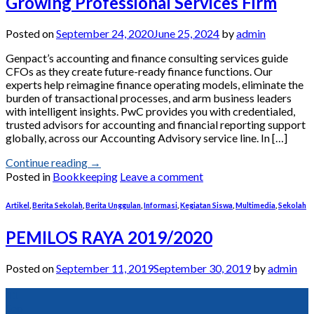
Growing Professional Services Firm
Posted on
September 24, 2020
June 25, 2024
by
admin
Genpact’s accounting and finance consulting services guide
CFOs as they create future-ready finance functions. Our
experts help reimagine finance operating models, eliminate the
burden of transactional processes, and arm business leaders
with intelligent insights. PwC provides you with credentialed,
trusted advisors for accounting and financial reporting support
globally, across our Accounting Advisory service line. In […]
Continue reading
→
Posted in
Bookkeeping
Leave a comment
Artikel
,
Berita Sekolah
,
Berita Unggulan
,
Informasi
,
Kegiatan Siswa
,
Multimedia
,
Sekolah
PEMILOS RAYA 2019/2020
Posted on
September 11, 2019
September 30, 2019
by
admin
11
Sep