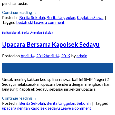
penuh antusias
Continue reading
→
Posted in
Berita Sekolah
,
Berita Unggulan
,
Kegiatan Siswa
|
Tagged
bedah skl
Leave a comment
Berita Sekolah
,
Berita Unggulan
,
Sekolah
Upacara Bersama Kapolsek Sedayu
Posted on
April 14, 2019
April 14, 2019
by
admin
14
Apr
Untuk meningkatkan kedisplinan siswa, kali ini SMP Negeri 2
Sedayu melaksanakan upacara bendera dengan menghadirkan
langsung Kapolsek Sedayu sebagai inspektur upacara.
Continue reading
→
Posted in
Berita Sekolah
,
Berita Unggulan
,
Sekolah
|
Tagged
upacara dengan kapolsek sedayu
Leave a comment