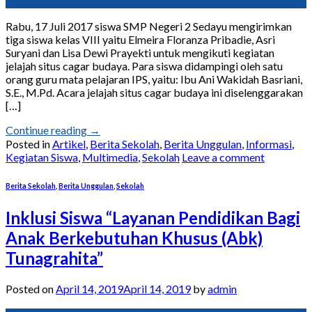
Jul
Rabu, 17 Juli 2017 siswa SMP Negeri 2 Sedayu mengirimkan
tiga siswa kelas VIII yaitu Elmeira Floranza Pribadie, Asri
Suryani dan Lisa Dewi Prayekti untuk mengikuti kegiatan
jelajah situs cagar budaya. Para siswa didampingi oleh satu
orang guru mata pelajaran IPS, yaitu: Ibu Ani Wakidah Basriani,
S.E., M.Pd. Acara jelajah situs cagar budaya ini diselenggarakan
[…]
Continue reading
→
Posted in
Artikel
,
Berita Sekolah
,
Berita Unggulan
,
Informasi
,
Kegiatan Siswa
,
Multimedia
,
Sekolah
Leave a comment
Berita Sekolah
,
Berita Unggulan
,
Sekolah
Inklusi Siswa “Layanan Pendidikan Bagi
Anak Berkebutuhan Khusus (Abk)
Tunagrahita”
Posted on
April 14, 2019
April 14, 2019
by
admin