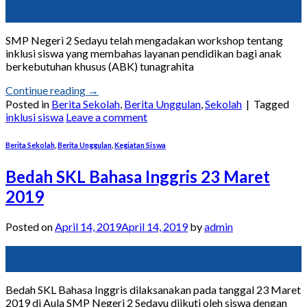
14
Apr
SMP Negeri 2 Sedayu telah mengadakan workshop tentang
inklusi siswa yang membahas layanan pendidikan bagi anak
berkebutuhan khusus (ABK) tunagrahita
Continue reading
→
Posted in
Berita Sekolah
,
Berita Unggulan
,
Sekolah
|
Tagged
inklusi siswa
Leave a comment
Berita Sekolah
,
Berita Unggulan
,
Kegiatan Siswa
Bedah SKL Bahasa Inggris 23 Maret
2019
Posted on
April 14, 2019
April 14, 2019
by
admin
14
Apr
Bedah SKL Bahasa Inggris dilaksanakan pada tanggal 23 Maret
2019 di Aula SMP Negeri 2 Sedayu diikuti oleh siswa dengan