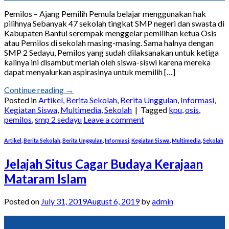
Pemilos – Ajang Pemilih Pemula belajar menggunakan hak
pilihnya Sebanyak 47 sekolah tingkat SMP negeri dan swasta di
Kabupaten Bantul serempak menggelar pemilihan ketua Osis
atau Pemilos di sekolah masing-masing. Sama halnya dengan
SMP 2 Sedayu, Pemilos yang sudah dilaksanakan untuk ketiga
kalinya ini disambut meriah oleh siswa-siswi karena mereka
dapat menyalurkan aspirasinya untuk memilih […]
Continue reading
→
Posted in
Artikel
,
Berita Sekolah
,
Berita Unggulan
,
Informasi
,
Kegiatan Siswa
,
Multimedia
,
Sekolah
|
Tagged
kpu
,
osis
,
pemilos
,
smp 2 sedayu
Leave a comment
Artikel
,
Berita Sekolah
,
Berita Unggulan
,
Informasi
,
Kegiatan Siswa
,
Multimedia
,
Sekolah
Jelajah Situs Cagar Budaya Kerajaan
Mataram Islam
Posted on
July 31, 2019
August 6, 2019
by
admin
31