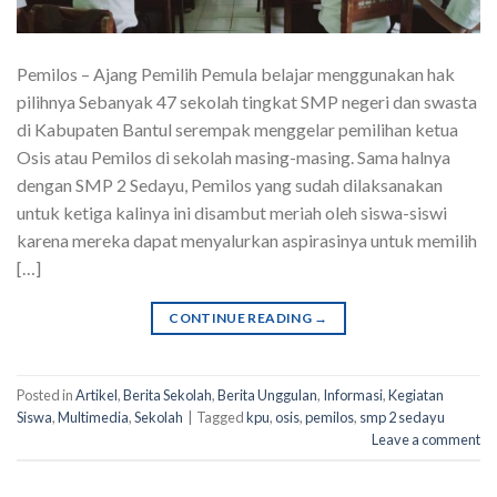
Pemilos – Ajang Pemilih Pemula belajar menggunakan hak
pilihnya Sebanyak 47 sekolah tingkat SMP negeri dan swasta
di Kabupaten Bantul serempak menggelar pemilihan ketua
Osis atau Pemilos di sekolah masing-masing. Sama halnya
dengan SMP 2 Sedayu, Pemilos yang sudah dilaksanakan
untuk ketiga kalinya ini disambut meriah oleh siswa-siswi
karena mereka dapat menyalurkan aspirasinya untuk memilih
[…]
CONTINUE READING
→
Posted in
Artikel
,
Berita Sekolah
,
Berita Unggulan
,
Informasi
,
Kegiatan
Siswa
,
Multimedia
,
Sekolah
|
Tagged
kpu
,
osis
,
pemilos
,
smp 2 sedayu
Leave a comment