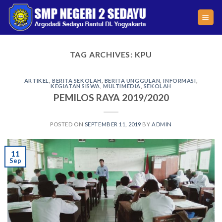
Skip
to
content
TAG ARCHIVES:
KPU
ARTIKEL
,
BERITA SEKOLAH
,
BERITA UNGGULAN
,
INFORMASI
,
KEGIATAN SISWA
,
MULTIMEDIA
,
SEKOLAH
PEMILOS RAYA 2019/2020
POSTED ON
SEPTEMBER 11, 2019
BY
ADMIN
11
Sep