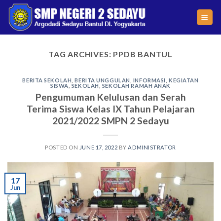
Skip
to
content
TAG ARCHIVES:
PPDB BANTUL
BERITA SEKOLAH
,
BERITA UNGGULAN
,
INFORMASI
,
KEGIATAN
SISWA
,
SEKOLAH
,
SEKOLAH RAMAH ANAK
Pengumuman Kelulusan dan Serah
Terima Siswa Kelas IX Tahun Pelajaran
2021/2022 SMPN 2 Sedayu
POSTED ON
JUNE 17, 2022
BY
ADMINISTRATOR
17
Jun