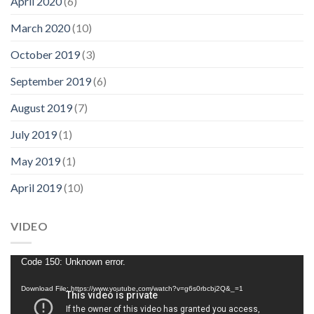
April 2020
(6)
March 2020
(10)
October 2019
(3)
September 2019
(6)
August 2019
(7)
July 2019
(1)
May 2019
(1)
April 2019
(10)
VIDEO
Video
Code 150: Unknown error.
Player
Download File: https://www.youtube.com/watch?v=g6s0rbcbj2Q&_=1