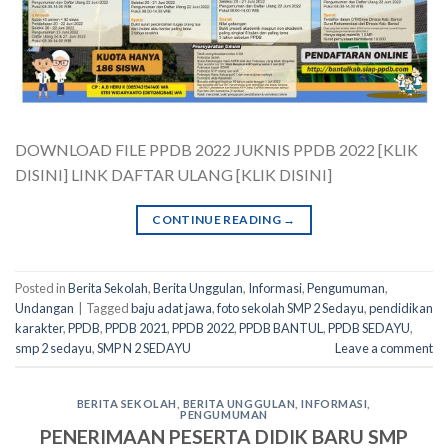
DOWNLOAD FILE PPDB 2022 JUKNIS PPDB 2022 [KLIK
DISINI] LINK DAFTAR ULANG [KLIK DISINI]
CONTINUE READING
→
Posted in
Berita Sekolah
,
Berita Unggulan
,
Informasi
,
Pengumuman
,
Undangan
|
Tagged
baju adat jawa
,
foto sekolah SMP 2 Sedayu
,
pendidikan
karakter
,
PPDB
,
PPDB 2021
,
PPDB 2022
,
PPDB BANTUL
,
PPDB SEDAYU
,
smp 2 sedayu
,
SMP N 2 SEDAYU
Leave a comment
BERITA SEKOLAH
,
BERITA UNGGULAN
,
INFORMASI
,
PENGUMUMAN
PENERIMAAN PESERTA DIDIK BARU SMP