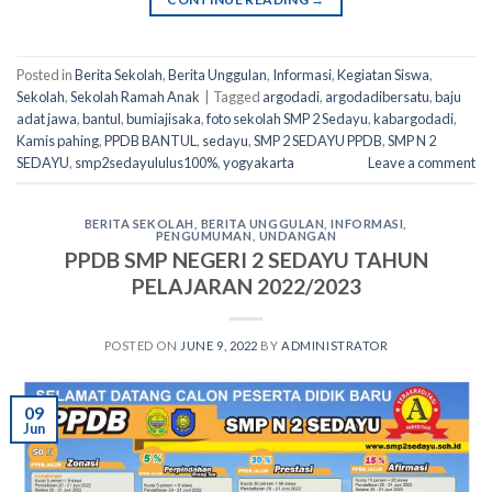
Posted in
Berita Sekolah
,
Berita Unggulan
,
Informasi
,
Kegiatan Siswa
,
Sekolah
,
Sekolah Ramah Anak
|
Tagged
argodadi
,
argodadibersatu
,
baju
adat jawa
,
bantul
,
bumiajisaka
,
foto sekolah SMP 2 Sedayu
,
kabargodadi
,
Kamis pahing
,
PPDB BANTUL
,
sedayu
,
SMP 2 SEDAYU PPDB
,
SMP N 2
SEDAYU
,
smp2sedayululus100%
,
yogyakarta
Leave a comment
BERITA SEKOLAH
,
BERITA UNGGULAN
,
INFORMASI
,
PENGUMUMAN
,
UNDANGAN
PPDB SMP NEGERI 2 SEDAYU TAHUN
PELAJARAN 2022/2023
POSTED ON
JUNE 9, 2022
BY
ADMINISTRATOR
09
Jun