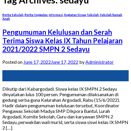
Berita Sekolah
,
Berita Unggulan
,
Informasi
,
Kegiatan Siswa
,
Sekolah
,
Sekolah Ramah
Anak
Pengumuman Kelulusan dan Serah
Terima Siswa Kelas IX Tahun Pelajaran
2021/2022 SMPN 2 Sedayu
Posted on
June 17, 2022
June 17, 2022
by
Administrator
17
Jun
Dikutip dari Kabargodadi. Siswa kelas IX SMPN 2 Sedayu
dinyatakan lulus 100 persen. Pengumuman dilaksanakan di
gedung serba guna Kalurahan Argodadi, Rabu (15/6/2022).
Hadir dalam pengumuman kelulusan tersebut, Koordinator
Pengawas Sekolah Madya SMP Dikpora Bantul, Lurah
Argodadi, Komite Sekolah, Guru dan karyawan SMPN 2
Sedayu, perwakilan wali murid, serta siswa siswi kelas IX SMPN
2 […]