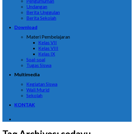
Pengumuman
Undangan
Berita Unggulan
Berita Sekolah
Download
Materi Pembelajaran
Kelas VII
Kelas VIII
Kelas IX
Soal-soal
Tugas Siswa
Multimedia
Kegiatan Siswa
Wali Murid
Sekolah
KONTAK
Tag Archives:
sedayu