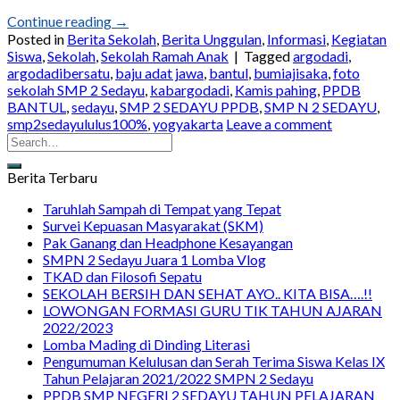
Continue reading
→
Posted in
Berita Sekolah
,
Berita Unggulan
,
Informasi
,
Kegiatan
Siswa
,
Sekolah
,
Sekolah Ramah Anak
|
Tagged
argodadi
,
argodadibersatu
,
baju adat jawa
,
bantul
,
bumiajisaka
,
foto
sekolah SMP 2 Sedayu
,
kabargodadi
,
Kamis pahing
,
PPDB
BANTUL
,
sedayu
,
SMP 2 SEDAYU PPDB
,
SMP N 2 SEDAYU
,
smp2sedayululus100%
,
yogyakarta
Leave a comment
Berita Terbaru
Taruhlah Sampah di Tempat yang Tepat
Survei Kepuasan Masyarakat (SKM)
Pak Ganang dan Headphone Kesayangan
SMPN 2 Sedayu Juara 1 Lomba Vlog
TKAD dan Filosofi Sepatu
SEKOLAH BERSIH DAN SEHAT AYO.. KITA BISA….!!
LOWONGAN FORMASI GURU TIK TAHUN AJARAN
2022/2023
Lomba Mading di Dinding Literasi
Pengumuman Kelulusan dan Serah Terima Siswa Kelas IX
Tahun Pelajaran 2021/2022 SMPN 2 Sedayu
PPDB SMP NEGERI 2 SEDAYU TAHUN PELAJARAN