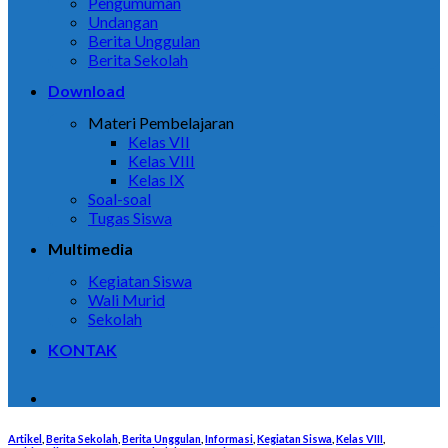
Pengumuman
Undangan
Berita Unggulan
Berita Sekolah
Download
Materi Pembelajaran
Kelas VII
Kelas VIII
Kelas IX
Soal-soal
Tugas Siswa
Multimedia
Kegiatan Siswa
Wali Murid
Sekolah
KONTAK
Artikel
,
Berita Sekolah
,
Berita Unggulan
,
Informasi
,
Kegiatan Siswa
,
Kelas VIII
,