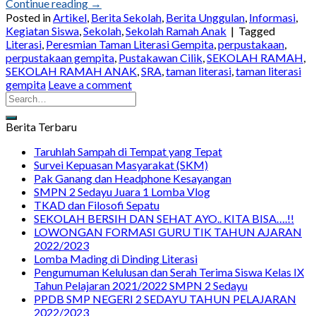
Continue reading
→
Posted in
Artikel
,
Berita Sekolah
,
Berita Unggulan
,
Informasi
,
Kegiatan Siswa
,
Sekolah
,
Sekolah Ramah Anak
|
Tagged
Literasi
,
Peresmian Taman Literasi Gempita
,
perpustakaan
,
perpustakaan gempita
,
Pustakawan Cilik
,
SEKOLAH RAMAH
,
SEKOLAH RAMAH ANAK
,
SRA
,
taman literasi
,
taman literasi
gempita
Leave a comment
Berita Terbaru
Taruhlah Sampah di Tempat yang Tepat
Survei Kepuasan Masyarakat (SKM)
Pak Ganang dan Headphone Kesayangan
SMPN 2 Sedayu Juara 1 Lomba Vlog
TKAD dan Filosofi Sepatu
SEKOLAH BERSIH DAN SEHAT AYO.. KITA BISA….!!
LOWONGAN FORMASI GURU TIK TAHUN AJARAN
2022/2023
Lomba Mading di Dinding Literasi
Pengumuman Kelulusan dan Serah Terima Siswa Kelas IX
Tahun Pelajaran 2021/2022 SMPN 2 Sedayu
PPDB SMP NEGERI 2 SEDAYU TAHUN PELAJARAN
2022/2023