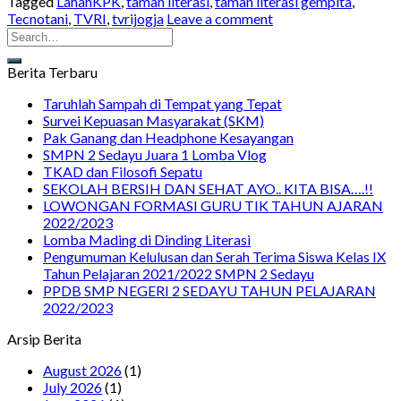
Tagged
LahanKPK
,
taman literasi
,
taman literasi gempita
,
Tecnotani
,
TVRI
,
tvrijogja
Leave a comment
Berita Terbaru
Taruhlah Sampah di Tempat yang Tepat
Survei Kepuasan Masyarakat (SKM)
Pak Ganang dan Headphone Kesayangan
SMPN 2 Sedayu Juara 1 Lomba Vlog
TKAD dan Filosofi Sepatu
SEKOLAH BERSIH DAN SEHAT AYO.. KITA BISA….!!
LOWONGAN FORMASI GURU TIK TAHUN AJARAN
2022/2023
Lomba Mading di Dinding Literasi
Pengumuman Kelulusan dan Serah Terima Siswa Kelas IX
Tahun Pelajaran 2021/2022 SMPN 2 Sedayu
PPDB SMP NEGERI 2 SEDAYU TAHUN PELAJARAN
2022/2023
Arsip Berita
August 2026
(1)
July 2026
(1)