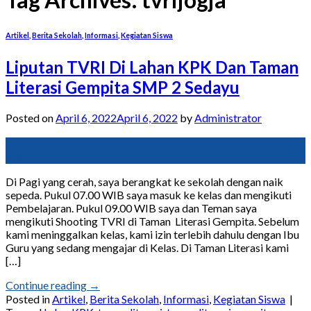
Artikel
,
Berita Sekolah
,
Informasi
,
Kegiatan Siswa
Liputan TVRI Di Lahan KPK Dan Taman
Literasi Gempita SMP 2 Sedayu
Posted on
April 6, 2022
April 6, 2022
by
Administrator
06
Apr
Di Pagi yang cerah, saya berangkat ke sekolah dengan naik
sepeda. Pukul 07.00 WIB saya masuk ke kelas dan mengikuti
Pembelajaran. Pukul 09.00 WIB saya dan Teman saya
mengikuti Shooting TVRI di Taman Literasi Gempita. Sebelum
kami meninggalkan kelas, kami izin terlebih dahulu dengan Ibu
Guru yang sedang mengajar di Kelas. Di Taman Literasi kami
[…]
Continue reading
→
Posted in
Artikel
,
Berita Sekolah
,
Informasi
,
Kegiatan Siswa
|