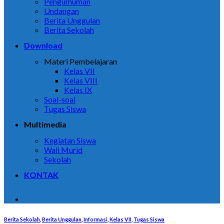
Pengumuman
Undangan
Berita Unggulan
Berita Sekolah
Download
Materi Pembelajaran
Kelas VII
Kelas VIII
Kelas IX
Soal-soal
Tugas Siswa
Multimedia
Kegiatan Siswa
Wali Murid
Sekolah
KONTAK
Berita Sekolah
,
Berita Unggulan
,
Informasi
,
Kelas VII
,
Tugas Siswa